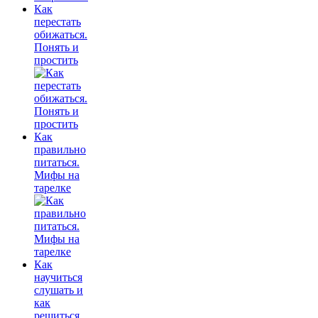
Как
перестать
обижаться.
Понять и
простить
Как
правильно
питаться.
Мифы на
тарелке
Как
научиться
слушать и
как
решиться