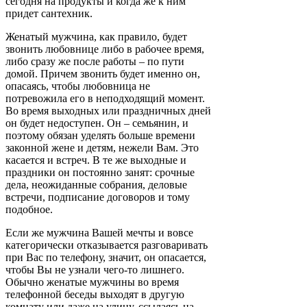
сегодня на продукты и когда же к ним
придет сантехник.
Женатый мужчина, как правило, будет
звонить любовнице либо в рабочее время,
либо сразу же после работы – по пути
домой. Причем звонить будет именно он,
опасаясь, чтобы любовница не
потревожила его в неподходящий момент.
Во время выходных или праздничных дней
он будет недоступен. Он – семьянин, и
поэтому обязан уделять больше времени
законной жене и детям, нежели Вам. Это
касается и встреч. В те же выходные и
праздники он постоянно занят: срочные
дела, неожиданные собрания, деловые
встречи, подписание договоров и тому
подобное.
Если же мужчина Вашей мечты и вовсе
категорически отказывается разговаривать
при Вас по телефону, значит, он опасается,
чтобы Вы не узнали чего-то лишнего.
Обычно женатые мужчины во время
телефонной беседы выходят в другую
комнату или даже на улицу, ссылаясь на