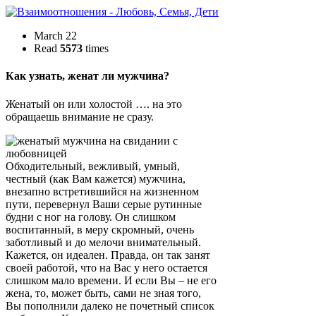
March 22
Read
5573
times
Как узнать, женат ли мужчина?
Женатый он или холостой …. на это
обращаешь внимание не сразу.
Обходительный, вежливый, умный,
честный (как Вам кажется) мужчина,
внезапно встретившийся на жизненном
пути, перевернул Ваши серые рутинные
будни с ног на голову. Он слишком
воспитанный, в меру скромный, очень
заботливый и до мелочи внимательный.
Кажется, он идеален. Правда, он так занят
своей работой, что на Вас у него остается
слишком мало времени. И если Вы – не его
жена, то, может быть, сами не зная того,
Вы пополнили далеко не почетный список