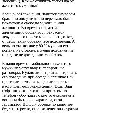
любовниц. Как же отличить холостяка от
женатого мужчины?
Кольцо, без сомнений, является символом
брака, но оно уже давно перестало быть
показателем свободы мужчины или
женщины. Во время знакомства и
дальнейшего общения с прекрасной
девушкой его просто можно снять, отведя
от себя, таким образом, все подозрения. А
ведь по статистике у 80 % мужчин есть
романы на стороне, и жены половины из
них даже не догадываются об этом.
В наши времена мобильности женатого
мужчину могут выдать телефонные
разговоры. Нужно лишь проанализировать
его поведение при беседе: нервничает ли,
просит ли помолчать, врет ли о своем
настоящем местонахождении. Если Ваш
избранник живет один и при этом по
телефону обсуждает с кем-то ежедневные
вопросы бытового характера, стоит
задуматься. Вряд ли соседке по квартире
будет интересно, сколько денег он потратил