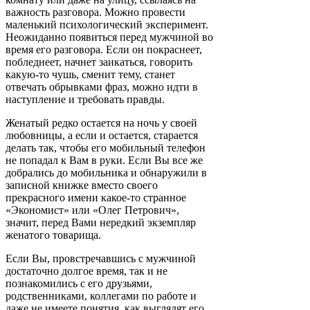
важность разговора. Можно провести
маленький психологический эксперимент.
Неожиданно появиться перед мужчиной во
время его разговора. Если он покраснеет,
побледнеет, начнет заикаться, говорить
какую-то чушь, сменит тему, станет
отвечать обрывками фраз, можно идти в
наступление и требовать правды.
Женатый редко остается на ночь у своей
любовницы, а если и остается, старается
делать так, чтобы его мобильный телефон
не попадал к Вам в руки. Если Вы все же
добрались до мобильника и обнаружили в
записной книжке вместо своего
прекрасного имени какое-то странное
«Экономист» или «Олег Петрович»,
значит, перед Вами нередкий экземпляр
женатого товарища.
Если Вы, провстречавшись с мужчиной
достаточно долгое время, так и не
познакомились с его друзьями,
родственниками, коллегами по работе и
даже не имеете понятия, как выглядят его