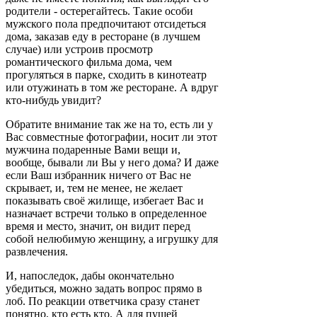
родители - остерегайтесь. Такие особи
мужского пола предпочитают отсидеться
дома, заказав еду в ресторане (в лучшем
случае) или устроив просмотр
романтического фильма дома, чем
прогуляться в парке, сходить в кинотеатр
или отужинать в том же ресторане. А вдруг
кто-нибудь увидит?
Обратите внимание так же на то, есть ли у
Вас совместные фотографии, носит ли этот
мужчина подаренные Вами вещи и,
вообще, бывали ли Вы у него дома? И даже
если Ваш избранник ничего от Вас не
скрывает, и, тем не менее, не желает
показывать своё жилище, избегает Вас и
назначает встречи только в определенное
время и место, значит, он видит перед
собой нелюбимую женщину, а игрушку для
развлечения.
И, напоследок, дабы окончательно
убедиться, можно задать вопрос прямо в
лоб. По реакции ответчика сразу станет
понятно, кто есть кто. А для пущей