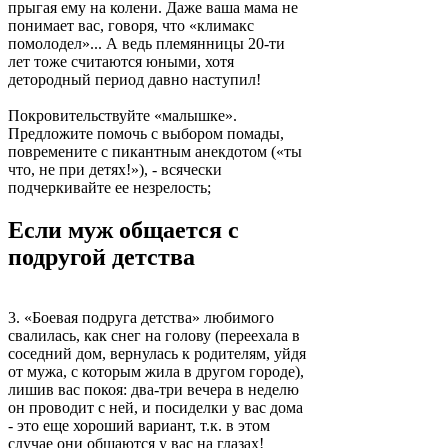
прыгая ему на колени. Даже ваша мама не
понимает вас, говоря, что «климакс
помолодел»... А ведь племянницы 20-ти
лет тоже считаются юными, хотя
детородный период давно наступил!
Покровительствуйте «малышке».
Предложите помочь с выбором помады,
повремените с пикантным анекдотом («ты
что, не при детях!»), - всячески
подчеркивайте ее незрелость;
Если муж общается с
подругой детства
3. «Боевая подруга детства» любимого
свалилась, как снег на голову (переехала в
соседний дом, вернулась к родителям, уйдя
от мужа, с которым жила в другом городе),
лишив вас покоя: два-три вечера в неделю
он проводит с ней, и посиделки у вас дома
- это еще хороший вариант, т.к. в этом
случае они общаются у вас на глазах!