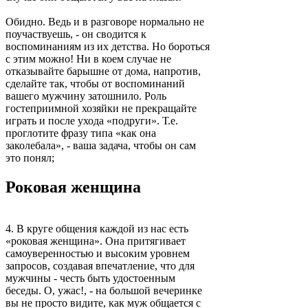
Обидно. Ведь и в разговоре нормально не
поучаствуешь, - он сводится к
воспоминаниям из их детства. Но бороться
с этим можно! Ни в коем случае не
отказывайте барышне от дома, напротив,
сделайте так, чтобы от воспоминаний
вашего мужчину затошнило. Роль
гостеприимной хозяйки не прекращайте
играть и после ухода «подруги». Т.е.
проглотите фразу типа «как она
заколебала», - ваша задача, чтобы он сам
это понял;
Роковая женщина
4. В круге общения каждой из нас есть
«роковая женщина». Она притягивает
самоуверенностью и высоким уровнем
запросов, создавая впечатление, что для
мужчины - честь быть удостоенным
беседы. О, ужас!, - на большой вечеринке
вы не просто видите, как муж общается с