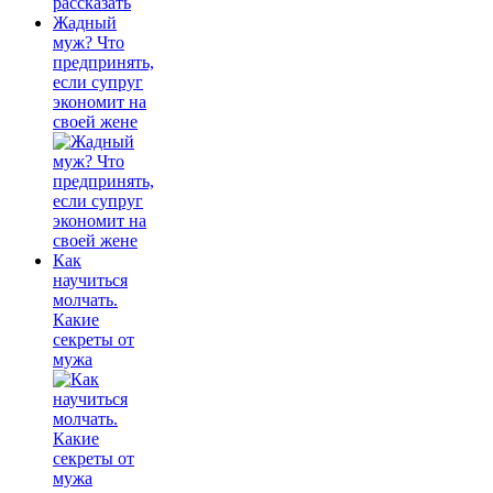
Жадный
муж? Что
предпринять,
если супруг
экономит на
своей жене
Как
научиться
молчать.
Какие
секреты от
мужа