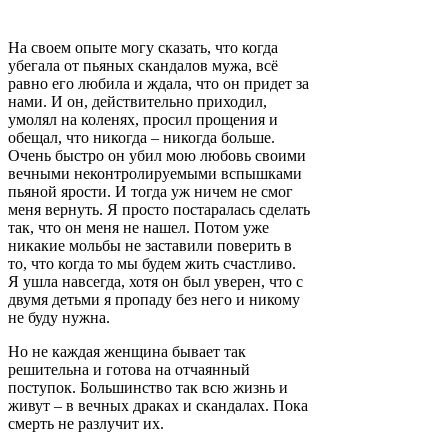
На своем опыте могу сказать, что когда
убегала от пьяных скандалов мужа, всё
равно его любила и ждала, что он придет за
нами. И он, действительно приходил,
умолял на коленях, просил прощения и
обещал, что никогда – никогда больше.
Очень быстро он убил мою любовь своими
вечными неконтролируемыми вспышками
пьяной ярости. И тогда уж ничем не смог
меня вернуть. Я просто постаралась сделать
так, что он меня не нашел. Потом уже
никакие мольбы не заставили поверить в
то, что когда то мы будем жить счастливо.
Я ушла навсегда, хотя он был уверен, что с
двумя детьми я пропаду без него и никому
не буду нужна.
Но не каждая женщина бывает так
решительна и готова на отчаянный
поступок. Большинство так всю жизнь и
живут – в вечных драках и скандалах. Пока
смерть не разлучит их.