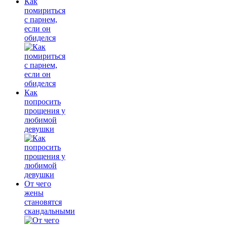
Как
помириться
с парнем,
если он
обиделся
Как
попросить
прощения у
любимой
девушки
От чего
жены
становятся
скандальными