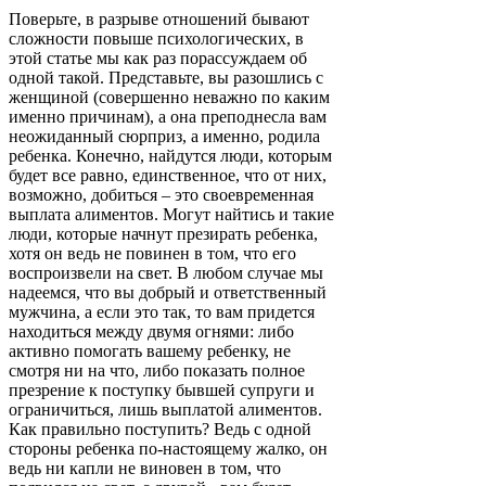
Поверьте, в разрыве отношений бывают
сложности повыше психологических, в
этой статье мы как раз порассуждаем об
одной такой. Представьте, вы разошлись с
женщиной (совершенно неважно по каким
именно причинам), а она преподнесла вам
неожиданный сюрприз, а именно, родила
ребенка. Конечно, найдутся люди, которым
будет все равно, единственное, что от них,
возможно, добиться – это своевременная
выплата алиментов. Могут найтись и такие
люди, которые начнут презирать ребенка,
хотя он ведь не повинен в том, что его
воспроизвели на свет. В любом случае мы
надеемся, что вы добрый и ответственный
мужчина, а если это так, то вам придется
находиться между двумя огнями: либо
активно помогать вашему ребенку, не
смотря ни на что, либо показать полное
презрение к поступку бывшей супруги и
ограничиться, лишь выплатой алиментов.
Как правильно поступить? Ведь с одной
стороны ребенка по-настоящему жалко, он
ведь ни капли не виновен в том, что