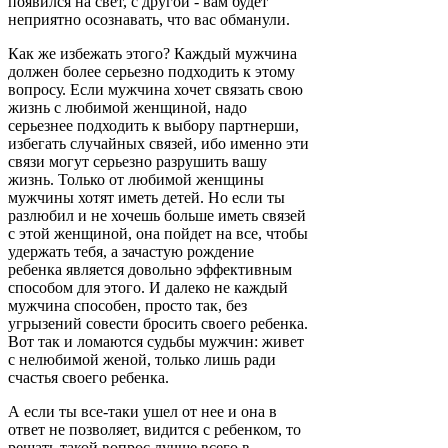
появился на свет, с другой - вам будет
неприятно осознавать, что вас обманули.
Как же избежать этого? Каждый мужчина
должен более серьезно подходить к этому
вопросу. Если мужчина хочет связать свою
жизнь с любимой женщиной, надо
серьезнее подходить к выбору партнерши,
избегать случайных связей, ибо именно эти
связи могут серьезно разрушить вашу
жизнь. Только от любимой женщины
мужчины хотят иметь детей. Но если ты
разлюбил и не хочешь больше иметь связей
с этой женщиной, она пойдет на все, чтобы
удержать тебя, а зачастую рождение
ребенка является довольно эффективным
способом для этого. И далеко не каждый
мужчина способен, просто так, без
угрызений совести бросить своего ребенка.
Вот так и ломаются судьбы мужчин: живет
с нелюбимой женой, только лишь ради
счастья своего ребенка.
А если ты все-таки ушел от нее и она в
ответ не позволяет, видится с ребенком, то
решать такой вопрос лучше всего в