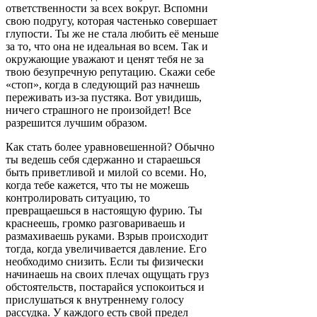
ответственности за всех вокруг. Вспомни
свою подругу, которая частенько совершает
глупости. Ты же не стала любить её меньше
за то, что она не идеальная во всем. Так и
окружающие уважают и ценят тебя не за
твою безупречную репутацию. Скажи себе
«стоп», когда в следующий раз начнешь
переживать из-за пустяка. Вот увидишь,
ничего страшного не произойдет! Все
разрешится лучшим образом.
Как стать более уравновешенной? Обычно
ты ведешь себя сдержанно и стараешься
быть приветливой и милой со всеми. Но,
когда тебе кажется, что ты не можешь
контролировать ситуацию, то
превращаешься в настоящую фурию. Ты
краснеешь, громко разговариваешь и
размахиваешь руками. Взрыв происходит
тогда, когда увеличивается давление. Его
необходимо снизить. Если ты физически
начинаешь на своих плечах ощущать груз
обстоятельств, постарайся успокоиться и
прислушаться к внутреннему голосу
рассудка. У каждого есть свой предел