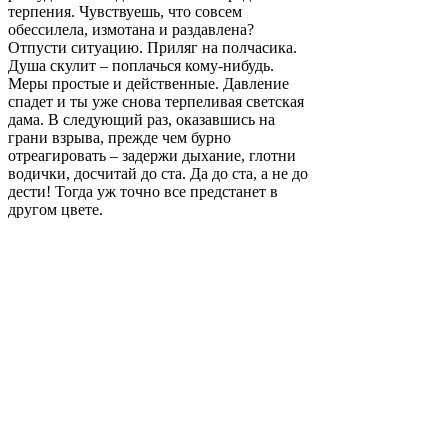
терпения. Чувствуешь, что совсем
обессилела, измотана и раздавлена?
Отпусти ситуацию. Приляг на полчасика.
Душа скулит – поплачься кому-нибудь.
Меры простые и действенные. Давление
спадет и ты уже снова терпеливая светская
дама. В следующий раз, оказавшись на
грани взрыва, прежде чем бурно
отреагировать – задержи дыхание, глотни
водички, досчитай до ста. Да до ста, а не до
дести! Тогда уж точно все предстанет в
другом цвете.