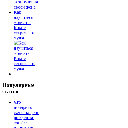
Как
научиться
молчать.
Какие
секреты от
мужа
Популярные
статьи
Что
подарить
жене на день
рождения:
топ-10
приятных