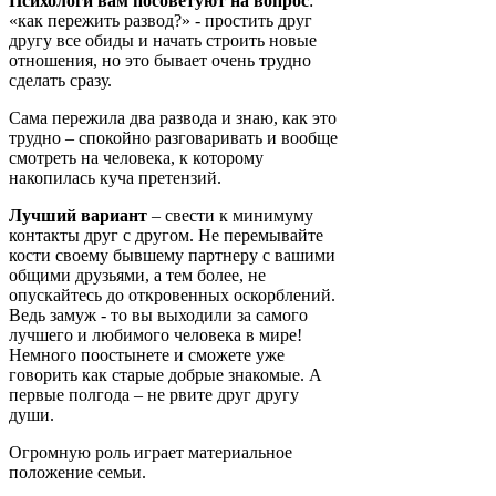
Психологи вам посоветуют на вопрос
:
«как пережить развод?» - простить друг
другу все обиды и начать строить новые
отношения, но это бывает очень трудно
сделать сразу.
Сама пережила два развода и знаю, как это
трудно – спокойно разговаривать и вообще
смотреть на человека, к которому
накопилась куча претензий.
Лучший вариант
– свести к минимуму
контакты друг с другом. Не перемывайте
кости своему бывшему партнеру с вашими
общими друзьями, а тем более, не
опускайтесь до откровенных оскорблений.
Ведь замуж - то вы выходили за самого
лучшего и любимого человека в мире!
Немного поостынете и сможете уже
говорить как старые добрые знакомые. А
первые полгода – не рвите друг другу
души.
Огромную роль играет материальное
положение семьи.