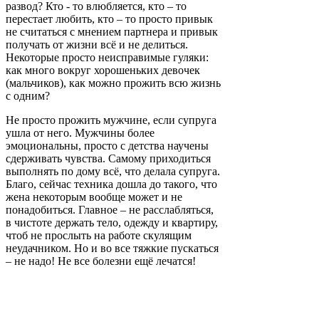
развод? Кто - то влюбляется, кто – то
перестает любить, кто – то просто привык
не считаться с мнением партнера и привык
получать от жизни всё и не делиться.
Некоторые просто неисправимые гуляки:
как много вокруг хорошеньких девочек
(мальчиков), как можно прожить всю жизнь
с одним?
Не просто прожить мужчине, если супруга
ушла от него. Мужчины более
эмоциональны, просто с детства научены
сдерживать чувства. Самому приходиться
выполнять по дому всё, что делала супруга.
Благо, сейчас техника дошла до такого, что
жена некоторым вообще может и не
понадобиться. Главное – не расслабляться,
в чистоте держать тело, одежду и квартиру,
чтоб не прослыть на работе скулящим
неудачником. Но и во все тяжкие пускаться
– не надо! Не все болезни ещё лечатся!