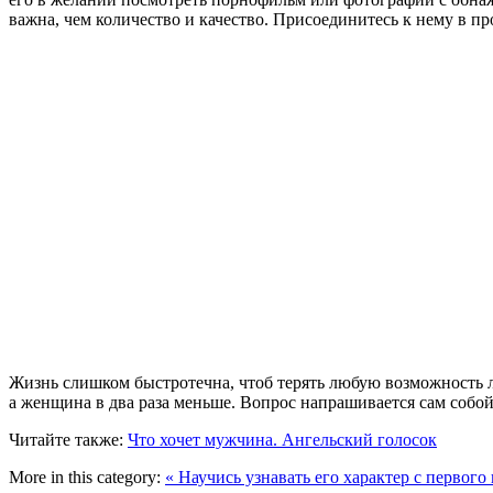
важна, чем количество и качество. Присоединитесь к нему в пр
Жизнь слишком быстротечна, чтоб терять любую возможность лю
а женщина в два раза меньше. Вопрос напрашивается сам собой
Читайте также:
Что хочет мужчина. Ангельский голосок
More in this category:
« Научись узнавать его характер с первого 