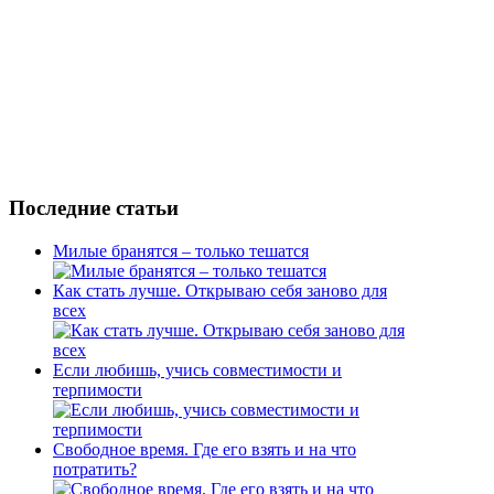
Последние статьи
Милые бранятся – только тешатся
Как стать лучше. Открываю себя заново для
всех
Если любишь, учись совместимости и
терпимости
Свободное время. Где его взять и на что
потратить?