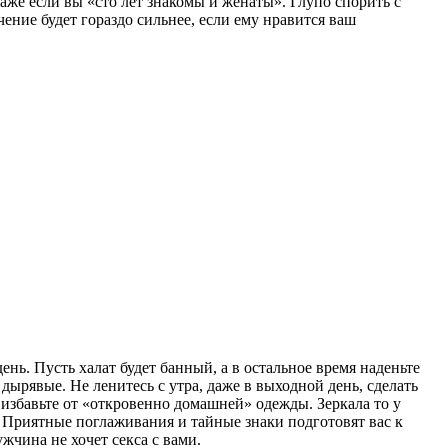
даже если вы «сто лет знакомы и женаты». Глупо спорить с
ение будет гораздо сильнее, если ему нравится ваш
ень. Пусть халат будет банный, а в остальное время наденьте
дырявые. Не ленитесь с утра, даже в выходной день, сделать
избавьте от «откровенно домашней» одежды. Зеркала то у
. Приятные поглаживания и тайные знаки подготовят вас к
жчина не хочет секса с вами.