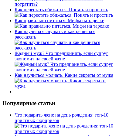
Как перестать обижаться. Понять и простить
Как правильно питаться. Мифы на тарелке
Как научиться слушать и как решиться
рассказать
Жадный муж? Что предпринять, если супруг
экономит на своей жене
Как научиться молчать. Какие секреты от мужа
Популярные статьи
Что подарить жене на день рождения: топ-10
приятных сюрпризов