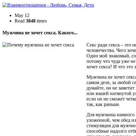
May 12
Read
3848
times
Мужчина не хочет секса. Какого...
Секс ради секса – это 
человечества. Чего хоч
Один мой знакомый, сор
потому что чуда уже не 
хочет секса? И что это з
Мужчина не хочет секса
самом деле, за любой с
думайте, он не заметит
или вашей натянутой ул
если он не сможет четк
так, как раньше.
Для мужчины намного в
ухоженной, чем обед и
стимуляция для мужчины
способные надолго отби