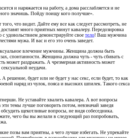
тся и наряжается на работу, а дома расслабляется и не
емного значишь. Пойду поищу кого получше».
ого, что видит. Дайте ему все как следует рассмотреть, не
 доставят много приятных минут кавалеру. Передозировка
но с удовольствием демонстрируйте свое
тело
! Ваш мужчина
естями мужа. И вас и его это очень заведет.
 сексуальное влечение мужчины. Женщина должна быть
изах, спонтанности. Женщина должна чуть - чуть сбивать с
ость может раздражать. А чрезмерная активность может
сексуальной неудачи.
 решение, будет или не будет у нас секс, если будет, то как
евой наряд из чулок, пояса и высоких шпилек. Такого секса
тнерши. Не уставайте хвалить кавалера. А вот вопросы
 эти темы лучше поговорить потом, невзначай заведя
 обсудить щекотливые вопросы, не видя собеседника.
ажите, чего бы вы желали в следующий раз попробовать,
ужа.
акие позы вам приятны, а чего лучше избегать. Не упрекайте
женкой. Потребность в разнообразии для мужчины не менее