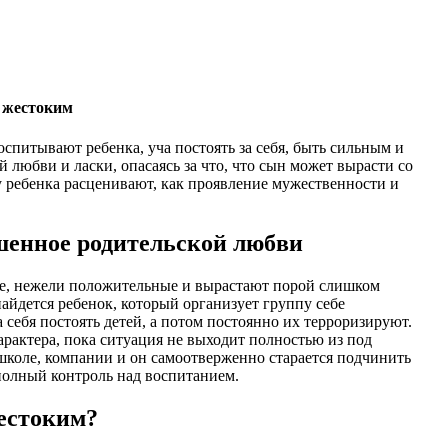
и жестоким
спитывают ребенка, уча постоять за себя, быть сильным и
любви и ласки, опасаясь за что, что сын может вырасти со
 ребенка расценивают, как проявление мужественности и
шенное родительской любви
рее, нежели положительные и вырастают порой слишком
найдется ребенок, который организует группу себе
себя постоять детей, а потом постоянно их терроризируют.
рактера, пока ситуация не выходит полностью из под
 школе, компании и он самоотверженно старается подчинить
 полный контроль над воспитанием.
жестоким?