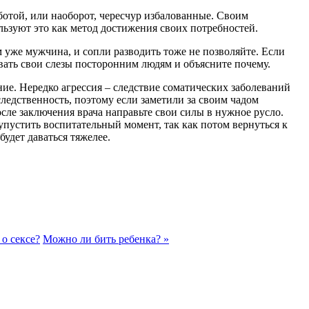
ботой, или наоборот, чересчур избалованные. Своим
ьзуют это как метод достижения своих потребностей.
ом уже мужчина, и сопли разводить тоже не позволяйте. Если
вать свои слезы посторонним людям и объясните почему.
ние. Нередко агрессия – следствие соматических заболеваний
следственность, поэтому если заметили за своим чадом
осле заключения врача направьте свои силы в нужное русло.
упустить воспитательный момент, так как потом вернуться к
удет даваться тяжелее.
 о сексе?
Можно ли бить ребенка? »