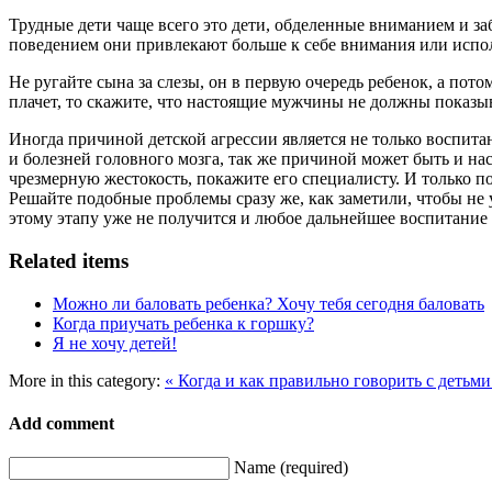
Трудные дети чаще всего это дети, обделенные вниманием и за
поведением они привлекают больше к себе внимания или испол
Не ругайте сына за слезы, он в первую очередь ребенок, а пот
плачет, то скажите, что настоящие мужчины не должны показы
Иногда причиной детской агрессии является не только воспита
и болезней головного мозга, так же причиной может быть и на
чрезмерную жестокость, покажите его специалисту. И только п
Решайте подобные проблемы сразу же, как заметили, чтобы не 
этому этапу уже не получится и любое дальнейшее воспитание б
Related items
Можно ли баловать ребенка? Хочу тебя сегодня баловать
Когда приучать ребенка к горшку?
Я не хочу детей!
More in this category:
« Когда и как правильно говорить с детьми
Add comment
Name (required)