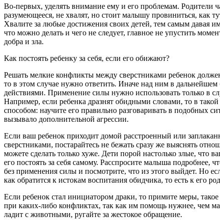
Во-первых, уделять внимание ему и его проблемам. Родители 
разумеющееся, не хвалят, но стоит малышу провиниться, как ту
Хвалите за любые достижения своих детей, тем самым давая и
что можно делать и чего не следует, главное не упустить моме
добра и зла.
Как постоять ребенку за себя, если его обижают?
Решать мелкие конфликты между сверстниками ребенок должен 
то в этом случае нужно ответить. Иначе над ним в дальнейшем 
действиями. Применение силы нужно использовать только в сл
Например, если ребенка дразнят обидными словами, то в тако
способом: научите его правильно разговаривать в подобных си
вызывало дополнительной агрессии.
Если ваш ребенок приходит домой расстроенный или заплакан
сверстниками, постарайтесь не бежать сразу же выяснять отн
можете сделать только хуже. Дети порой настолько злые, что в
его постоять за себя самому. Расспросите малыша подробнее, 
без применения силы и посмотрите, что из этого выйдет. Но ес
как обратится к истокам воспитания обидчика, то есть к его р
Если ребенок стал инициатором драки, то примите меры, такое 
при каких-либо конфликтах, так как им помощь нужнее, чем ма
ладит с животными, ругайте за жестокое обращение.