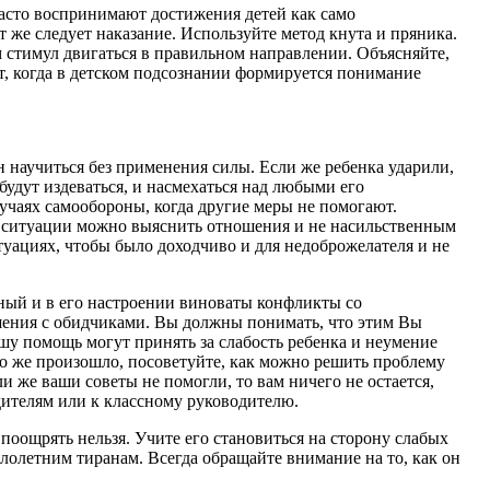
часто воспринимают достижения детей как само
т же следует наказание. Используйте метод кнута и пряника.
м стимул двигаться в правильном направлении. Объясняйте,
нт, когда в детском подсознании формируется понимание
научиться без применения силы. Если же ребенка ударили,
будут издеваться, и насмехаться над любыми его
учаях самообороны, когда другие меры не помогают.
й ситуации можно выяснить отношения и не насильственным
туациях, чтобы было доходчиво и для недоброжелателя и не
ный и в его настроении виноваты конфликты со
ошения с обидчиками. Вы должны понимать, что этим Вы
ашу помощь могут принять за слабость ребенка и неумение
что же произошло, посоветуйте, как можно решить проблему
ли же ваши советы не помогли, то вам ничего не остается,
одителям или к классному руководителю.
поощрять нельзя. Учите его становиться на сторону слабых
лолетним тиранам. Всегда обращайте внимание на то, как он