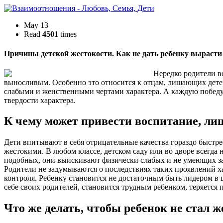
May 13
Read
4501
times
Причины детской жестокости. Как не дать ребенку выраст
Нередко родители во
выносливым. Особенно это относится к отцам, лишающих детей 
слабыми и женственными чертами характера. А каждую победу
твердости характера.
К чему может привести воспитание, ли
Дети впитывают в себя отрицательные качества гораздо быст
жестокими. В любом классе, детском саду или во дворе всегда 
подобных, они выискивают физически слабых и не умеющих за 
Родители не задумываются о последствиях таких проявлений ха
контроля. Ребенку становится не достаточным быть лидером в
себе своих родителей, становится трудным ребенком, теряется
Что же делать, чтобы ребенок не стал 