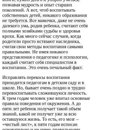
познавая мудрость и опыт старших
поколений. А вот, чтоб воспитывать
собственных детей, никакого образования
не требуется. Все мамочки, даже не очень
далекого ума, родив ребенка, считают себя
полными хозяйками судьбы и здоровья
крохи. Как много сейчас случаев, когда
родители просто истязают наследника,
считая свои методы воспитания самыми
правильными. Не имея никакого
представления о педагогике и психологии,
каждый считает себя специалистом в
воспитании. Это очень печальный факт.
Исправлять перекосы воспитания
приходится педагогам в детском саду и в
школе. Но, бывает очень поздно и трудно
перевоспитывать сложившуюся личность.
К трем годам человек уже впитал основные
правила поведения от окружения. А до
пяти лет ребенок получает такой объем
знаний, какой не получит уже за всю
оставшуюся жизнь. То есть, его мозг –
«чистый лист», к пяти годам исписан
основательно и не очень правильными