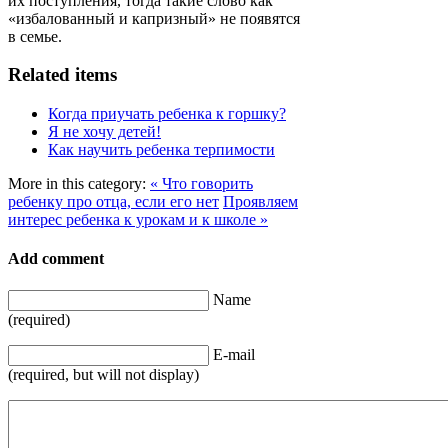
их поступления, тогда такие слово как
«избалованный и капризный» не появятся
в семье.
Related items
Когда приучать ребенка к горшку?
Я не хочу детей!
Как научить ребенка терпимости
More in this category:
« Что говорить
ребенку про отца, если его нет
Проявляем
интерес ребенка к урокам и к школе »
Add comment
Name
(required)
E-mail
(required, but will not display)