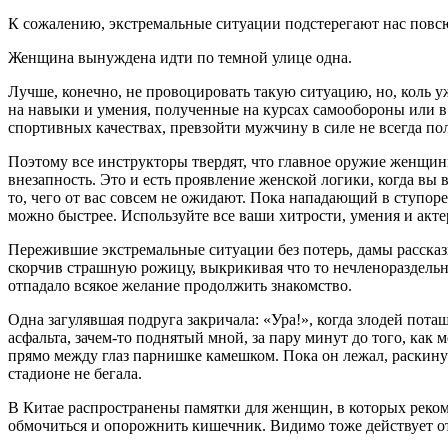
К сожалению, экстремальные ситуации подстерегают нас повс
Женщина вынуждена идти по темной улице одна.
Лучше, конечно, не провоцировать такую ситуацию, но, коль у
на навыки и умения, полученные на курсах самообороны или в
спортивных качествах, превзойти мужчину в силе не всегда по
Поэтому все инструкторы твердят, что главное оружие женщин
внезапность. Это и есть проявление женской логики, когда вы
то, чего от вас совсем не ожидают. Пока нападающий в ступоре 
можно быстрее. Используйте все ваши хитрости, умения и акте
Пережившие экстремальные ситуации без потерь, дамы рассказ
скорчив страшную рожицу, выкрикивая что то нечленораздельн
отпадало всякое желание продолжить знакомство.
Одна загулявшая подруга закричала: «Ура!», когда злодей пота
асфальта, зачем-то поднятый мной, за пару минут до того, как 
прямо между глаз парнишке камешком. Пока он лежал, раскинув 
стадионе не бегала.
В Китае распространены памятки для женщин, в которых реком
обмочиться и опорожнить кишечник. Видимо тоже действует от