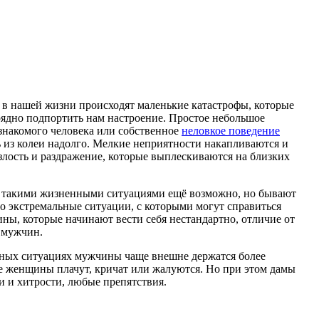
в нашей жизни происходят маленькие катастрофы, которые
ядно подпортить нам настроение. Простое небольшое
знакомого человека или собственное
неловкое поведение
 из колеи надолго. Мелкие неприятности накапливаются и
злость и раздражение, которые выплескиваются на близких
с такими жизненными ситуациями ещё возможно, но бывают
о экстремальные ситуации, с которыми могут справиться
ны, которые начинают вести себя нестандартно, отличие от
 мужчин.
ьных ситуациях мужчины чаще внешне держатся более
е женщины плачут, кричат или жалуются. Но при этом дамы
и и хитрости, любые препятствия.