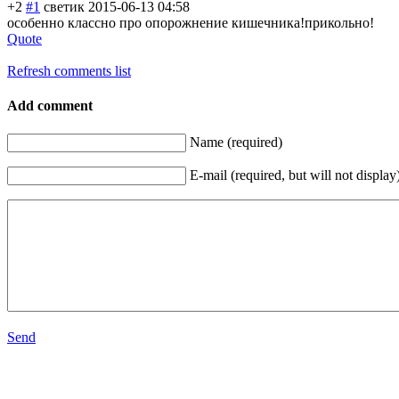
+2
#1
светик
2015-06-13 04:58
особенно классно про опорожнение кишечника!прико
льно!
Quote
Refresh comments list
Add comment
Name (required)
E-mail (required, but will not display
Send