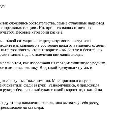
юду.
ж так сложились обстоятельства, самые отчаянные надеются
 спортивных секциях. Но, при всех ваших отличных
лучается. Весовые категории разные.
ы в такой ситуации – непредсказуемость поступков и
 вводите нападающего в состояние шока от увиденного, делая
пытается понять, что вы творите – вы бегите и бегите, как
рские таланты для отвлечения внимания злодея.
ывали о том, как изображали из себя умалишенную уродину,
ое в лицо насильнику. Вид такой «девушки» пугал, и
щил её в кусты. Тоже помогло. Мне пригодился кусок
меня схватили сзади за руки. Развернувшись, я приложила
руки, я бежала на каблуках с такой скоростью, с какой на
ендуют при нападении насильника вызвать у себя рвоту,
резвляющее на кавалера.