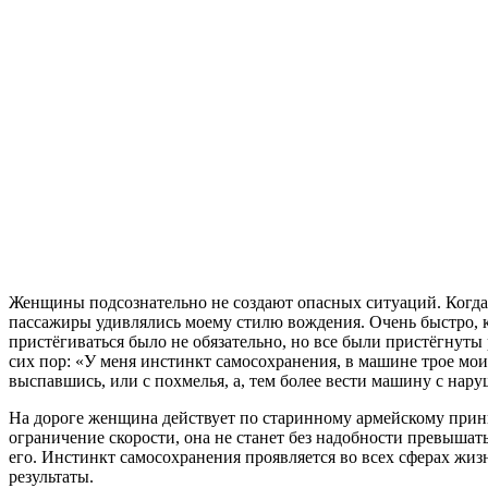
Женщины подсознательно не создают опасных ситуаций. Когда я
пассажиры удивлялись моему стилю вождения. Очень быстро, к
пристёгиваться было не обязательно, но все были пристёгнуты
сих пор: «У меня инстинкт самосохранения, в машине трое моих 
выспавшись, или с похмелья, а, тем более вести машину с на
На дороге женщина действует по старинному армейскому принц
ограничение скорости, она не станет без надобности превышать 
его. Инстинкт самосохранения проявляется во всех сферах жи
результаты.