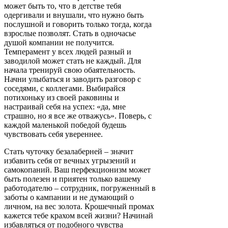
может быть то, что в детстве тебя
одергивали и внушали, что нужно быть
послушной и говорить только тогда, когда
взрослые позволят. Стать в одночасье
душой компании не получится.
Темперамент у всех людей разный и
заводилой может стать не каждый. Для
начала тренируй свою обаятельность.
Начни улыбаться и заводить разговор с
соседями, с коллегами. Выбирайся
потихоньку из своей раковины и
настраивай себя на успех: «да, мне
страшно, но я все же отважусь». Поверь, с
каждой маленькой победой будешь
чувствовать себя увереннее.
Стать чуточку безалаберней – значит
избавить себя от вечных угрызений и
самокопаний. Ваш перфекционизм может
быть полезен и приятен только вашему
работодателю – сотрудник, погруженный в
заботы о кампании и не думающий о
личном, на вес золота. Крошечный промах
кажется тебе крахом всей жизни? Начинай
избавляться от подобного чувства