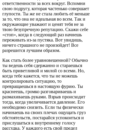
ответственности за всех вокруг. Вспомни
свою подругу, которая частенько совершает
глупости. Ты же не стала любить её меньше
за то, что она не идеальная во всем. Так и
окружающие уважают и ценят тебя не за
твою безупречную репутацию. Скажи себе
«стоп», когда в следующий раз начнешь
переживать из-за пустяка. Вот увидишь,
ничего страшного не произойдет! Все
разрешится лучшим образом.
Как стать более уравновешенной? Обычно
ты ведешь себя сдержанно и стараешься
быть приветливой и милой со всеми. Но,
когда тебе кажется, что ты не можешь
контролировать ситуацию, то
превращаешься в настоящую фурию. Ты
краснеешь, громко разговариваешь и
размахиваешь руками. Взрыв происходит
тогда, когда увеличивается давление. Его
необходимо снизить. Если ты физически
начинаешь на своих плечах ощущать груз
обстоятельств, постарайся успокоиться и
прислушаться к внутреннему голосу
рассудка. У каждого есть свой предел