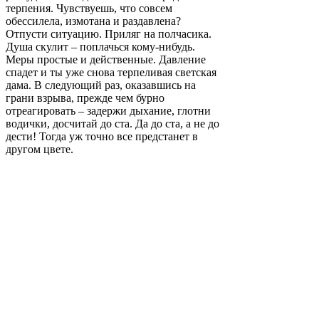
терпения. Чувствуешь, что совсем
обессилела, измотана и раздавлена?
Отпусти ситуацию. Приляг на полчасика.
Душа скулит – поплачься кому-нибудь.
Меры простые и действенные. Давление
спадет и ты уже снова терпеливая светская
дама. В следующий раз, оказавшись на
грани взрыва, прежде чем бурно
отреагировать – задержи дыхание, глотни
водички, досчитай до ста. Да до ста, а не до
дести! Тогда уж точно все предстанет в
другом цвете.