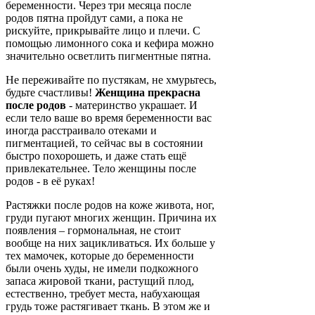
беременности. Через три месяца после
родов пятна пройдут сами, а пока не
рискуйте, прикрывайте лицо и плечи. С
помощью лимонного сока и кефира можно
значительно осветлить пигментные пятна.
Не переживайте по пустякам, не хмурьтесь,
будьте счастливы!
Женщина прекрасна
после родов
- материнство украшает. И
если тело ваше во время беременности вас
иногда расстраивало отеками и
пигментацией, то сейчас вы в состоянии
быстро похорошеть, и даже стать ещё
привлекательнее. Тело женщины после
родов - в её руках!
Растяжки после родов на коже живота, ног,
груди пугают многих женщин. Причина их
появления – гормональная, не стоит
вообще на них зацикливаться. Их больше у
тех мамочек, которые до беременности
были очень худы, не имели подкожного
запаса жировой ткани, растущий плод,
естественно, требует места, набухающая
грудь тоже растягивает ткань. В этом же и