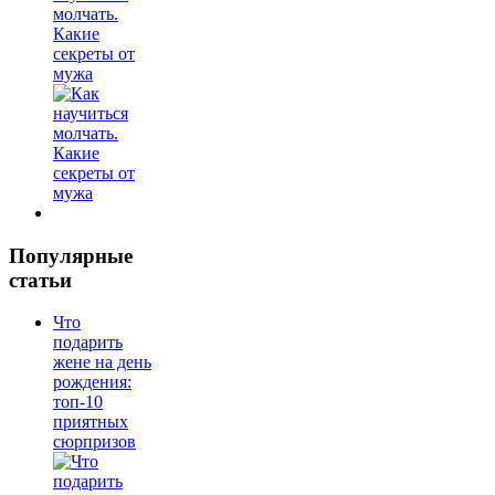
молчать.
Какие
секреты от
мужа
Популярные
статьи
Что
подарить
жене на день
рождения:
топ-10
приятных
сюрпризов