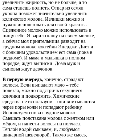
увеличить жирность, но не больше, а то
сама станешь полнеть. Отвар из семян
укропа поможет значительно увеличить
количество молока. Излишки можно и
нужно использовать для своей красоты.
Сцеженное молоко можно использовать в
пищу себе. Я варила кашу на своем молоке,
а сейчас моя приятельница разводит на
грудном молоке коктейли Энерджи Диет и
с большим удовольствием ест сама (пока в
роддоме). И мама и малышка в полном
порядке, ждут выписки. Дома муж и
сыновья ждут девчонок.
В первую очередь
, конечно, страдают
волосы. Если выпадают мало – тебе
повезло, можно подстричь секущиеся
кончики и подкормить. Химические
средства не используем – они впитываются
через поры кожи и попадают ребенку.
Используем снова грудное молоко.
Смешать полстакана молока с желтком или
мёдом, и нанести волосы на полчаса.
Теплой водой смываем, и, любуемся
шикарной шевелюрой. Такую же смесь,