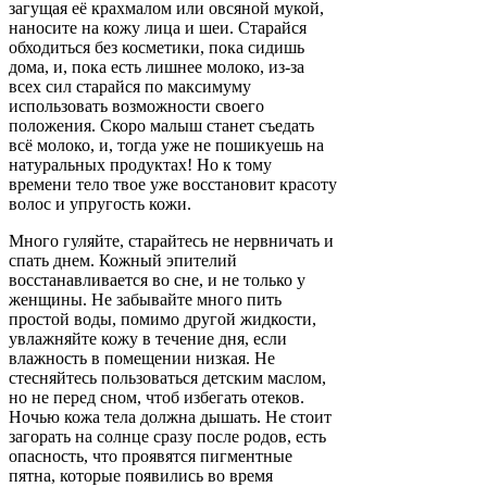
загущая её крахмалом или овсяной мукой,
наносите на кожу лица и шеи. Старайся
обходиться без косметики, пока сидишь
дома, и, пока есть лишнее молоко, из-за
всех сил старайся по максимуму
использовать возможности своего
положения. Скоро малыш станет съедать
всё молоко, и, тогда уже не пошикуешь на
натуральных продуктах! Но к тому
времени тело твое уже восстановит красоту
волос и упругость кожи.
Много гуляйте, старайтесь не нервничать и
спать днем. Кожный эпителий
восстанавливается во сне, и не только у
женщины. Не забывайте много пить
простой воды, помимо другой жидкости,
увлажняйте кожу в течение дня, если
влажность в помещении низкая. Не
стесняйтесь пользоваться детским маслом,
но не перед сном, чтоб избегать отеков.
Ночью кожа тела должна дышать. Не стоит
загорать на солнце сразу после родов, есть
опасность, что проявятся пигментные
пятна, которые появились во время