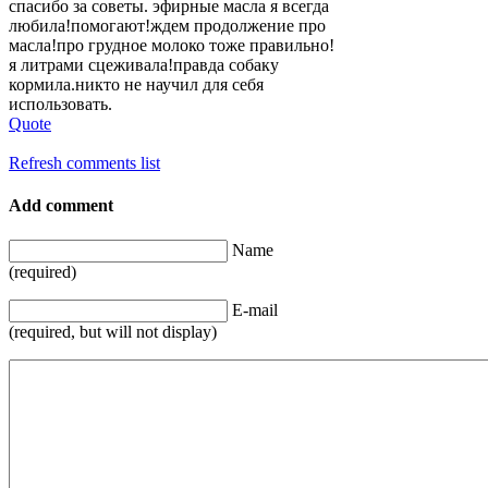
спасибо за советы. эфирные масла я всегда
любила!помогают
!ждем продолжение про
масла!про грудное молоко тоже правильно!
я литрами сцеживала!правд
а собаку
кормила.никто не научил для себя
использовать.
Quote
Refresh comments list
Add comment
Name
(required)
E-mail
(required, but will not display)