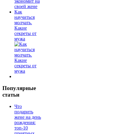
Как
научиться
молчать.
Какие
секреты от
мужа
Популярные
статьи
Что
подарить
жене на день
рождения:
топ-10
приятных