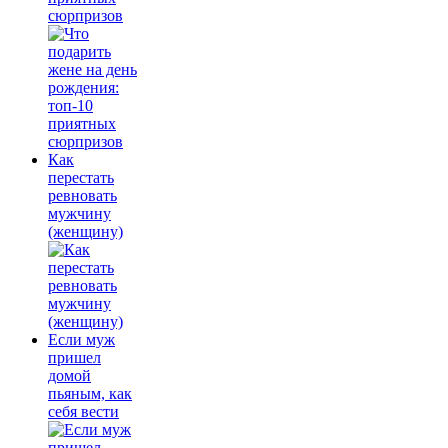
сюрпризов
Как
перестать
ревновать
мужчину
(женщину)
Если муж
пришел
домой
пьяным, как
себя вести