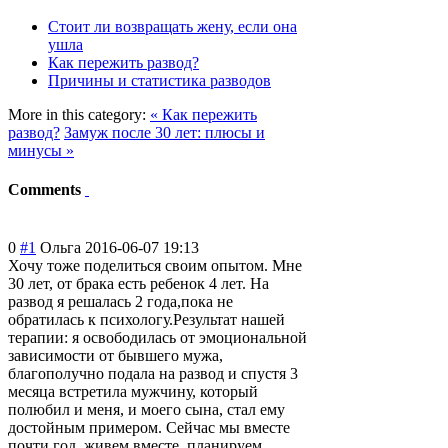
Стоит ли возвращать жену, если она
ушла
Как пережить развод?
Причины и статистика разводов
More in this category:
« Как пережить
развод?
Замуж после 30 лет: плюсы и
минусы »
Comments
0
#1
Ольга
2016-06-07 19:13
Хочу тоже поделиться своим опытом. Мне
30 лет, от брака есть ребенок 4 лет. На
развод я решалась 2 года,пока не
обратилась к психологу.Резул
ьтат нашей
терапии: я освободилась от эмоциональной
зависимости от бывшего мужа,
благополучно подала на развод и спустя 3
месяца встретила мужчину, который
полюбил и меня, и моего сына, стал ему
достойным примером. Сейчас мы вместе
почти год, живем вместе, планируем