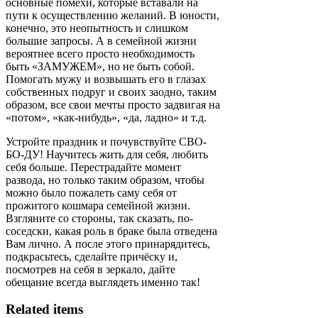
основные помехи, которые вставали на
пути к осуществлению желаний. В юности,
конечно, это неопытность и слишком
большие запросы. А в семейной жизни
вероятнее всего просто необходимость
быть «ЗАМУЖЕМ», но не быть собой.
Помогать мужу и возвышать его в глазах
собственных подруг и своих заодно, таким
образом, все свои мечты просто задвигая на
«потом», «как-нибудь», «да, ладно» и т.д.
Устройте праздник и почувствуйте СВО-
БО-ДУ! Научитесь жить для себя, любить
себя больше. Перестрадайте момент
развода, но только таким образом, чтобы
можно было пожалеть саму себя от
прожитого кошмара семейной жизни.
Взгляните со стороны, так сказать, по-
соседски, какая роль в браке была отведена
Вам лично. А после этого принарядитесь,
подкрасьтесь, сделайте причёску и,
посмотрев на себя в зеркало, дайте
обещание всегда выглядеть именно так!
Related items