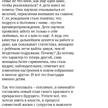
семье не что иное, как ещё один шанс,
чтобы реализоваться? А дети вовсе не
помеха. Они научили отказываться от
мелочей, переключая внимание на главное.
С их рождением стало понятно, что
подруги и болтовня с ними - пустое
времяпрепровождения. Дети научили
проявлять заботу не только о себе
любимых, но и о ком-то ещё. А ведь эти
качества в дальнейшем ценятся на работе и
даже, как показывает статистика, женщине
с ребёнком легче выйти замуж, чем её
бездетным подружкам. Почему? Да потому,
что характер-то теперь другой, сама
женщина более гармонична, она стала
мудрее, наблюдательнее, отмечает все
изменения настроения в новом избраннике
и многое другое. И всё это благодаря
именно детям.
Так что поплакать – поплачьте, и начинайте
составлять новый план своего красивого и
прекрасного будущего. Учтите всё, что
хотели иметь в юности, в процессе
совместной жизни с супругом и выясните