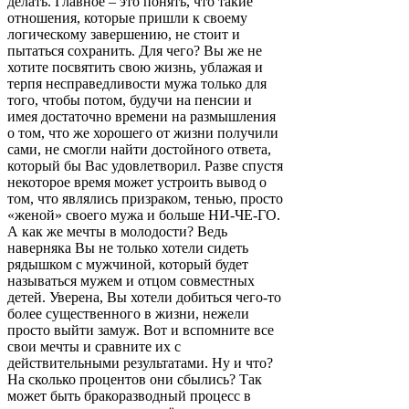
делать. Главное – это понять, что такие
отношения, которые пришли к своему
логическому завершению, не стоит и
пытаться сохранить. Для чего? Вы же не
хотите посвятить свою жизнь, ублажая и
терпя несправедливости мужа только для
того, чтобы потом, будучи на пенсии и
имея достаточно времени на размышления
о том, что же хорошего от жизни получили
сами, не смогли найти достойного ответа,
который бы Вас удовлетворил. Разве спустя
некоторое время может устроить вывод о
том, что являлись призраком, тенью, просто
«женой» своего мужа и больше НИ-ЧЕ-ГО.
А как же мечты в молодости? Ведь
наверняка Вы не только хотели сидеть
рядышком с мужчиной, который будет
называться мужем и отцом совместных
детей. Уверена, Вы хотели добиться чего-то
более существенного в жизни, нежели
просто выйти замуж. Вот и вспомните все
свои мечты и сравните их с
действительными результатами. Ну и что?
На сколько процентов они сбылись? Так
может быть бракоразводный процесс в