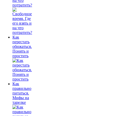
на что
потратить?
Как
перестать
обижаться.
Понять и
простить
Как
правильно
питаться.
Мифы на
тарелке