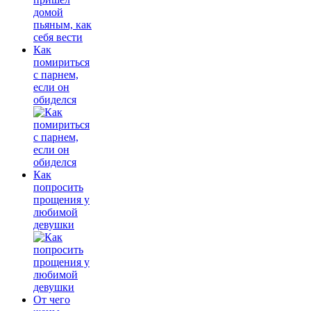
Как
помириться
с парнем,
если он
обиделся
Как
попросить
прощения у
любимой
девушки
От чего