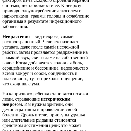
фактором из-за сходного строения нервной
системы, нестабильности её. К неврозу
приводят злоупотребление алкоголем и
наркотиками, травмы головы и ослабление
организма в результате инфекционного
заболевания.
Неврастения
– вид невроза, самый
распространенный. Человек начинает
уставать даже после самой несложной
работы, затем проявляется раздражение на
громкий звук, свет и даже на собственный
голос. Когда добавляется головная боль,
сердцебиение и бессонница, недовольство
всеми вокруг и собой, обидчивость и
плаксивость, тут и приходит ощущение,
что сходишь с ума.
На капризного ребенка становятся похожи
люди, страдающие
истерическим
неврозом
. Им нужны зрители, они
демонстративны в проявлении своей
болезни. Дрожь в теле, приступы удушья
или длительные рыдания становятся
средством достижения цели: это может
быть простое привлечение внимания или