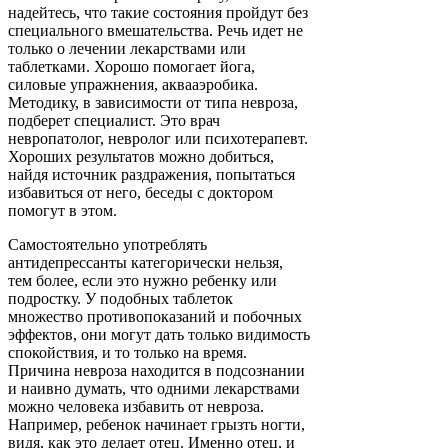
надейтесь, что такие состояния пройдут без
специального вмешательства. Речь идет не
только о лечении лекарствами или
таблетками. Хорошо помогает йога,
силовые упражнения, аквааэробика.
Методику, в зависимости от типа невроза,
подберет специалист. Это врач
невропатолог, невролог или психотерапевт.
Хороших результатов можно добиться,
найдя источник раздражения, попытаться
избавиться от него, беседы с доктором
помогут в этом.
Самостоятельно употреблять
антидепрессанты категорически нельзя,
тем более, если это нужно ребенку или
подростку. У подобных таблеток
множество противопоказаний и побочных
эффектов, они могут дать только видимость
спокойствия, и то только на время.
Причина невроза находится в подсознании
и наивно думать, что одними лекарствами
можно человека избавить от невроза.
Например, ребенок начинает грызть ногти,
видя, как это делает отец. Именно отец, и