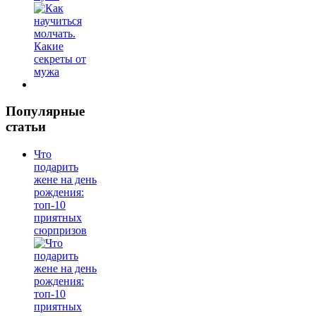
Популярные
статьи
Что
подарить
жене на день
рождения:
топ-10
приятных
сюрпризов