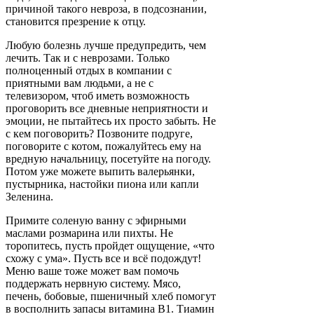
причиной такого невроза, в подсознании,
становится презрение к отцу.
Любую болезнь лучше предупредить, чем
лечить. Так и с неврозами. Только
полноценный отдых в компании с
приятными вам людьми, а не с
телевизором, чтоб иметь возможность
проговорить все дневные неприятности и
эмоции, не пытайтесь их просто забыть. Не
с кем поговорить? Позвоните подруге,
поговорите с котом, пожалуйтесь ему на
вредную начальницу, посетуйте на погоду.
Потом уже можете выпить валерьянки,
пустырника, настойки пиона или капли
Зеленина.
Примите соленую ванну с эфирными
маслами розмарина или пихты. Не
торопитесь, пусть пройдет ощущение, «что
схожу с ума». Пусть все и всё подождут!
Меню ваше тоже может вам помочь
поддержать нервную систему. Мясо,
печень, бобовые, пшеничный хлеб помогут
в восполнить запасы витамина В1. Тиамин